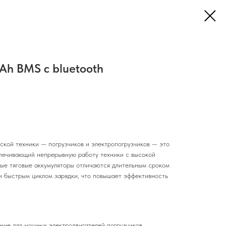
Ah BMS c bluetooth
ской техники — погрузчиков и электропогрузчиков — это
печивающий непрерывную работу техники с высокой
ые тяговые аккумуляторы отличаются длительным сроком
и быстрым циклом зарядки, что повышает эффективность
ние для мощных электродвигателей погрузчиков