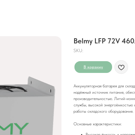
Belmy LFP 72V 460
SKU:
В корзину
Аккумуляторная батарея для склад
надёжный источник питания, обес
производительностью. Литий-ионн
службы, высокой энергоёмкостью 
работы складского оборудования.
Основные характеристики:
Высокая ёмкость и напряже