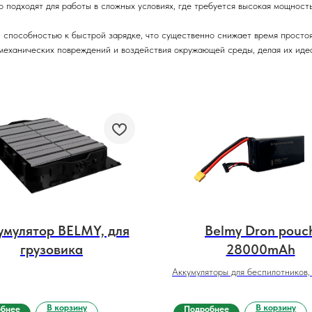
 подходят для работы в сложных условиях, где требуется высокая мощность
и способностью к быстрой зарядке, что существенно снижает время просто
еханических повреждений и воздействия окружающей среды, делая их идеа
умулятор BELMY, для
Belmy Dron pouc
грузовика
28000mAh
Аккумуляторы для беспилотников,
робототехники
В корзину
В корзину
обнее
Подробнее