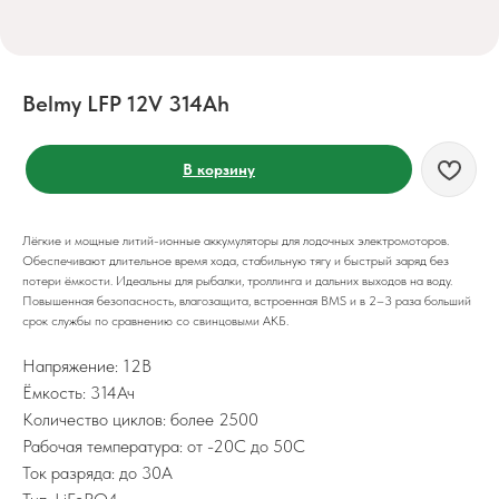
Belmy LFP 12V 314Ah
В корзину
Лёгкие и мощные литий-ионные аккумуляторы для лодочных электромоторов.
Обеспечивают длительное время хода, стабильную тягу и быстрый заряд без
потери ёмкости. Идеальны для рыбалки, троллинга и дальних выходов на воду.
Повышенная безопасность, влагозащита, встроенная BMS и в 2–3 раза больший
срок службы по сравнению со свинцовыми АКБ.
Напряжение: 12В
Ёмкость: 314Ач
Количество циклов: более 2500
Рабочая температура: от -20C до 50C
Ток разряда: до 30А